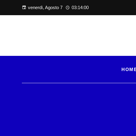
venerdì, Agosto 7
03:14:02
HOM