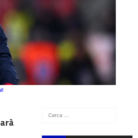
ll
Ricerca
darà
per: