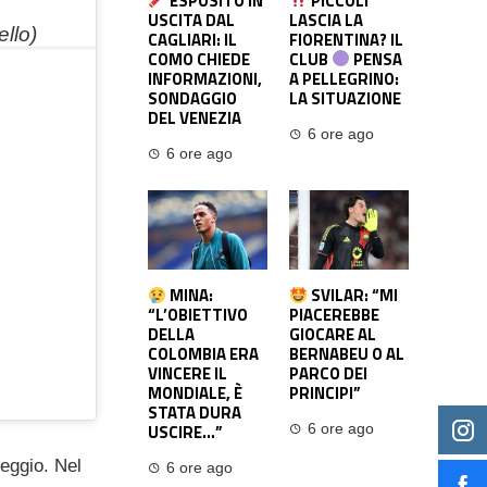
ESPOSITO IN
PICCOLI
USCITA DAL
LASCIA LA
ello)
CAGLIARI: IL
FIORENTINA? IL
COMO CHIEDE
CLUB
PENSA
INFORMAZIONI,
A PELLEGRINO:
SONDAGGIO
LA SITUAZIONE
DEL VENEZIA
6 ore ago
6 ore ago
MINA:
SVILAR: “MI
“L’OBIETTIVO
PIACEREBBE
DELLA
GIOCARE AL
COLOMBIA ERA
BERNABEU O AL
VINCERE IL
PARCO DEI
MONDIALE, È
PRINCIPI”
STATA DURA
USCIRE…”
6 ore ago
leggio. Nel
6 ore ago