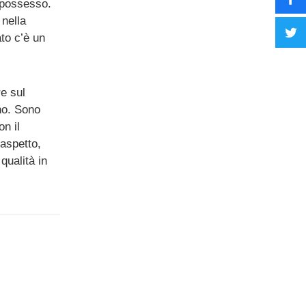
l possesso.
 nella
ato c’è un
e sul
no. Sono
on il
 aspetto,
qualità in