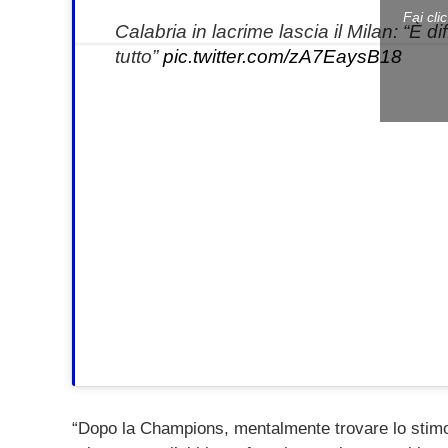
Fai cli
Calabria in lacrime lascia il Milan: “È d
tutto”
pic.twitter.com/zA7EaysB18
“Dopo la Champions, mentalmente trovare lo stimolo