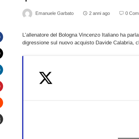
Emanuele Garbato
2 anni ago
0 Com
L’allenatore del Bologna Vincenzo Italiano ha parl
digressione sul nuovo acquisto Davide Calabria, che
Facebook
witter
inkedIn
interest
Stumbleupon
mail