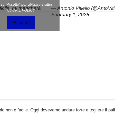
c su "Accetto" per abilitare Twitter
ifficile, mi mancherà
— Antonio Vitiello (@AntoViti
COOKIE POLICY
February 1, 2025
Accetto
 non è facile. Oggi dovevamo andare forte e togliere il pal