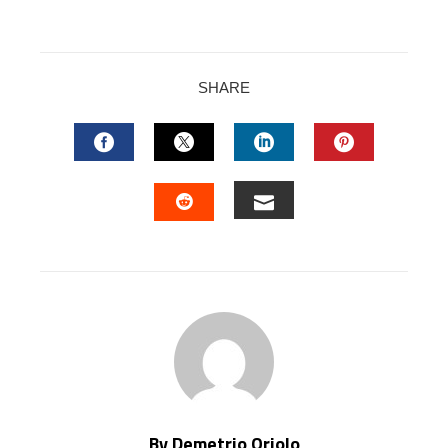
SHARE
FACEBOOK
TWITTER
LINKEDIN
PINTERES
EMAIL
STUMBLEUPON
By Demetrio Oriolo