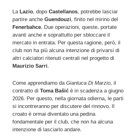
La
Lazio
, dopo
Castellanos
, potrebbe lasciar
partire anche
Guendouzi
, finito nel mirino del
ebook
Fenerbahce.
Due operazioni, queste, portate
avanti anche e soprattutto per sbloccare il
ter
mercato in entrata. Per questa ragione, però, il
club non ha più alcuna intenzione di privarsi di
edIn
altri calciatori ritenuti centrali nel progetto di
Maurizio Sarri
.
erest
Come apprendiamo da
Gianluca Di Marzio
, il
mbleupon
contratto di
Toma Bašić
è in scadenza a giugno
2026. Per questo, nella giornata odierna, le parti
si incontreranno per discutere del rinnovo. Il
l
croato è ormai diventato una pedina
fondamentale per il club, che non ha alcuna
intenzione di lasciarlo andare.