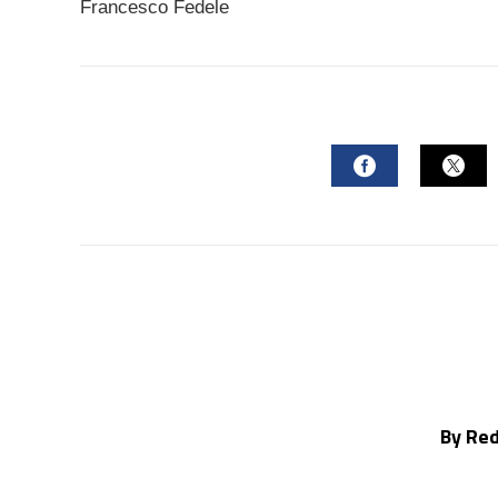
Francesco Fedele
FACEBOOK
TWI
By Re