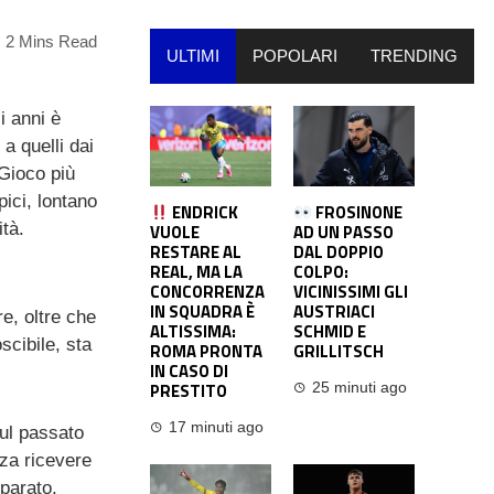
2 Mins Read
ULTIMI
POPOLARI
TRENDING
i anni è
a quelli dai
 Gioco più
ici, lontano
ENDRICK
FROSINONE
ità.
VUOLE
AD UN PASSO
RESTARE AL
DAL DOPPIO
REAL, MA LA
COLPO:
CONCORRENZA
VICINISSIMI GLI
IN SQUADRA È
AUSTRIACI
e, oltre che
ALTISSIMA:
SCHMID E
scibile, sta
ROMA PRONTA
GRILLITSCH
IN CASO DI
PRESTITO
25 minuti ago
17 minuti ago
sul passato
nza ricevere
eparato,