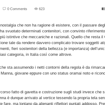
0 Comments
623
 nostalgia che non ha ragione di esistere, con il passare degl
a svuotato determinati contenitori, con convinto riferimento 
i più istintive che meccaniche e razionali. Quello che resta il
ione tale da rendere davvero complicato trovare soggetti atip
menti, fieri sostenitori della bellezza (e importanza) dell’unic
asi categoria, in Italia così come altrove.
 che sta assumendo i netti contorni della regola è da rimarcar
nni Manna, giovane eppure con uno status oramai noto e ricono
rcorso fatto di gavetta e costruzione sugli studi invece che 
nna è dunque arrivato al vertice tessendo la propria tela se
le fare, ma lontano da alienanti riflettori puntati addosso. Pr