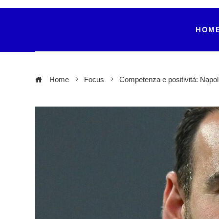
HOM
Home
Focus
Competenza e positività: Napol