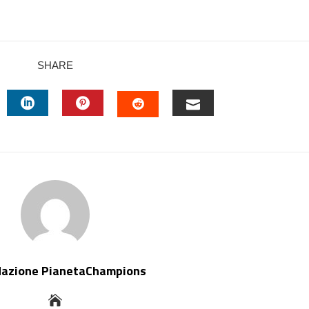
SHARE
TTER
LINKEDIN
PINTEREST
EMAIL
STUMBLEUPON
dazione PianetaChampions