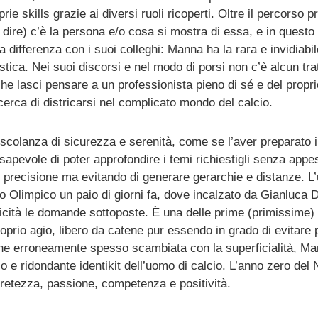
ie skills grazie ai diversi ruoli ricoperti. Oltre il percorso p
ire) c’è la persona e/o cosa si mostra di essa, e in questo 
 differenza con i suoi colleghi: Manna ha la rara e invidiabil
tica. Nei suoi discorsi e nel modo di porsi non c’è alcun tra
e lasci pensare a un professionista pieno di sé e del propri
cerca di districarsi nel complicato mondo del calcio.
colanza di sicurezza e serenità, come se l’aver preparato il
apevole di poter approfondire i temi richiestigli senza appes
, precisione ma evitando di generare gerarchie e distanze. L’
io Olimpico un paio di giorni fa, dove incalzato da Gianluca 
cità le domande sottoposte. È una delle prime (primissime) 
oprio agio, libero da catene pur essendo in grado di evitare 
ne erroneamente spesso scambiata con la superficialità, Ma
o e ridondante identikit dell’uomo di calcio. L’anno zero del 
retezza, passione, competenza e positività.