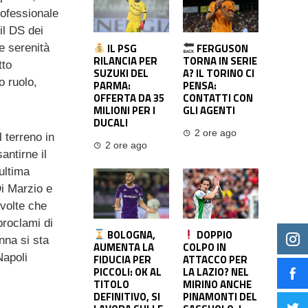
rofessionale
il DS dei
IL PSG
FERGUSON
e serenità
RILANCIA PER
TORNA IN SERIE
tto
SUZUKI DEL
A? IL TORINO CI
o ruolo,
PARMA:
PENSA:
OFFERTA DA 35
CONTATTI CON
MILIONI PER I
GLI AGENTI
DUCALI
2 ore ago
 terreno in
2 ore ago
antirne il
ultima
Di Marzio e
volte che
proclami di
BOLOGNA,
DOPPIO
nna si sta
AUMENTA LA
COLPO IN
Napoli
FIDUCIA PER
ATTACCO PER
PICCOLI: OK AL
LA LAZIO? NEL
TITOLO
MIRINO ANCHE
DEFINITIVO, SI
PINAMONTI DEL