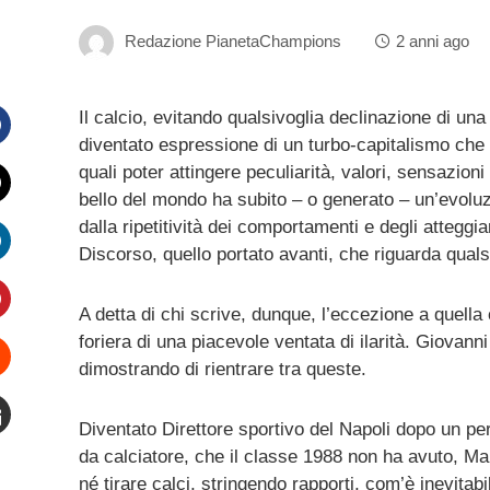
Redazione PianetaChampions
2 anni ago
Il calcio, evitando qualsivoglia declinazione di una
diventato espressione di un turbo-capitalismo che h
Facebook
quali poter attingere peculiarità, valori, sensazion
bello del mondo ha subito – o generato – un’evoluz
witter
dalla ripetitività dei comportamenti e degli atteggia
Discorso, quello portato avanti, che riguarda qualsi
inkedIn
A detta di chi scrive, dunque, l’eccezione a quella
interest
foriera di una piacevole ventata di ilarità. Giova
dimostrando di rientrare tra queste.
Stumbleupon
Diventato Direttore sportivo del Napoli dopo un pe
mail
da calciatore, che il classe 1988 non ha avuto, Ma
né tirare calci, stringendo rapporti, com’è inevitabi