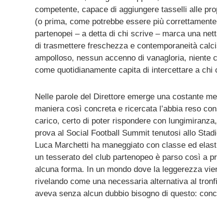
competente, capace di aggiungere tasselli alle propr
(o prima, come potrebbe essere più correttamente d
partenopei – a detta di chi scrive – marca una netta
di trasmettere freschezza e contemporaneità calcis
ampolloso, nessun accenno di vanagloria, niente ch
come quotidianamente capita di intercettare a chi 
Nelle parole del Direttore emerge una costante mes
maniera così concreta e ricercata l’abbia reso cons
carico, certo di poter rispondere con lungimiranza
prova al Social Football Summit tenutosi allo Stad
Luca Marchetti ha maneggiato con classe ed elasti
un tesserato del club partenopeo è parso così a pr
alcuna forma. In un mondo dove la leggerezza vie
rivelando come una necessaria alternativa al tronfi
aveva senza alcun dubbio bisogno di questo: conc