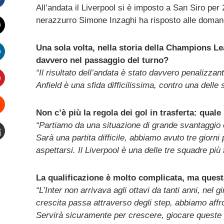
All’andata il Liverpool si è imposto a San Siro per 
Facebook
nerazzurro Simone Inzaghi ha risposto alle domande 
witter
Una sola volta, nella storia della Champions Lea
davvero nel passaggio del turno?
inkedIn
“Il risultato dell’andata è stato davvero penalizza
Anfield è una sfida difficilissima, contro una dell
interest
Non c’è più la regola dei gol in trasferta: qual
Stumbleupon
“Partiamo da una situazione di grande svantaggio
Sarà una partita difficile, abbiamo avuto tre giorn
mail
aspettarsi. Il Liverpool è una delle tre squadre più f
La qualificazione è molto complicata, ma questa
“L’Inter non arrivava agli ottavi da tanti anni, nel 
crescita passa attraverso degli step, abbiamo affr
Servirà sicuramente per crescere, giocare queste pa