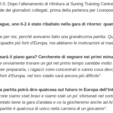
2-0. Dopo l’allenamento di rifinitura al Suning Training Centre,
dei giornalisti collegati, prima della partenza per Liverpoo
gue, uno 0-2 è stato ribaltato nella gara di ritorno: qua
nte per noi, perché avevamo fatto una grandissima partita. Qu
e squadre più forti d’Europa, ma abbiamo le motivazioni al ma
e sarà il piano gara? Cercherete di segnare nei primi minu
 e ovviamente trovare un gol nel primo tempo sarebbe molto 
i per prepararla, i ragazzi sono concentrati e sanno cosa dev
orti d’Europa, nel loro stadio sarà ancora più difficile”.
 partita potrà dire qualcosa sul futuro in Europa dell’In
girone siamo stati bravi e siamo stati un po’ sfortunati nel sor
ontato bene la gara d’andata e ce la giocheremo anche ad An
rtite è qualcosa di unico nella carriera di un giocatore”.