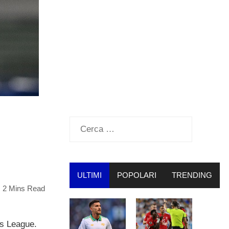
Ricerca
per:
ULTIMI
POPOLARI
TRENDING
2 Mins Read
ns League.