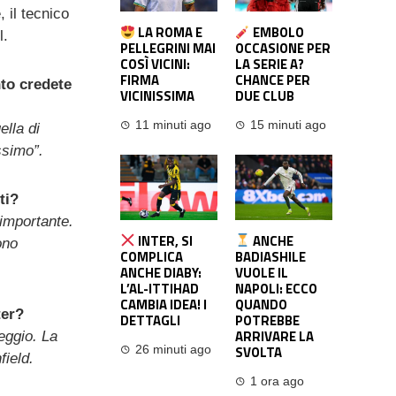
 il tecnico
LA ROMA E
EMBOLO
l.
PELLEGRINI MAI
OCCASIONE PER
COSÌ VICINI:
LA SERIE A?
FIRMA
CHANCE PER
nto credete
VICINISSIMA
DUE CLUB
11 minuti ago
15 minuti ago
ella di
ssimo”.
ti?
importante.
INTER, SI
ANCHE
ono
COMPLICA
BADIASHILE
ANCHE DIABY:
VUOLE IL
L’AL-ITTIHAD
NAPOLI: ECCO
CAMBIA IDEA! I
QUANDO
ter?
DETTAGLI
POTREBBE
ARRIVARE LA
teggio. La
SVOLTA
26 minuti ago
field.
1 ora ago