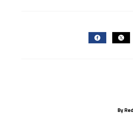
FACEBOOK
TWI
By Re