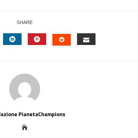
SHARE
TTER
LINKEDIN
PINTEREST
EMAIL
STUMBLEUPON
dazione PianetaChampions