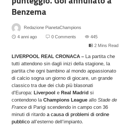
punteggio. Gol annullato a
Benzema
Redazione PianetaChampions
4 anni ago
0 Comments
445
2 Mins Read
LIVERPOOL REAL CRONACA –
La partita che
tutti attendono sin dagli inizi della stagione, la
ebook
partita che ogni bambino al mondo appassionato
di calcio sogna un giorno di giocare, un grande
ter
classico tra due dei club più blasonati
d’Europa:
Liverpool
e
Real Madrid
si
edIn
contendono la
Champions League
allo
Stade de
France
di Parigi scendendo in campo con 36
minuti di ritardo
a causa di problemi di ordine
erest
pubblico
all’esterno dell’impianto.