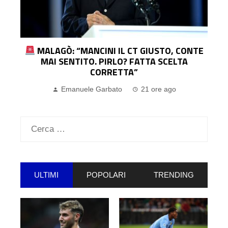
E
MALDINI AL VELENO: “MALAGÒ VOLEVA
IMPORCI IL CT, DISCORSO INACCETTABILE”
Emanuele Garbato
22 ore ago
Ricerca
per:
ULTIMI
POPOLARI
TRENDING