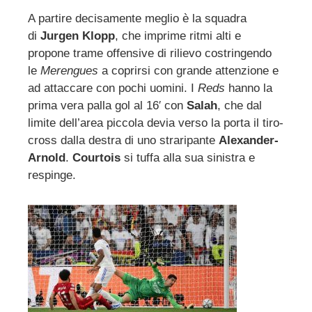
mbleupon
A partire decisamente meglio è la squadra
di
Jurgen Klopp
, che imprime ritmi alti e
l
propone trame offensive di rilievo costringendo
le
Merengues
a coprirsi con grande attenzione e
ad attaccare con pochi uomini. I
Reds
hanno la
prima vera palla gol al 16′ con
Salah
, che dal
limite dell’area piccola devia verso la porta il tiro-
cross dalla destra di uno straripante
Alexander-
Arnold
.
Courtois
si tuffa alla sua sinistra e
respinge.