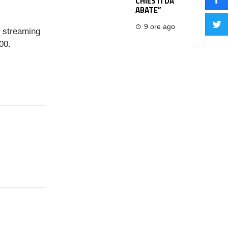
CHIESTI DA
ABATE”
9 ore ago
n streaming
00.