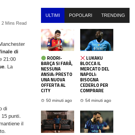
ULTIMI
POPOLARI
TRENDING
2 Mins Read
 Manchester
inale di
RODRI-
LUKAKU
re 21:00
BARÇA SI FARÀ,
BLOCCA IL
ue
. La
NESSUNA
MERCATO DEL
ANSIA: PRESTO
NAPOLI:
UNA NUOVA
BISOGNA
OFFERTA AL
CEDERLO PER
CITY
COMPRARE
50 minuti ago
54 minuti ago
o di
 15 punti.
 mantiene il
to.