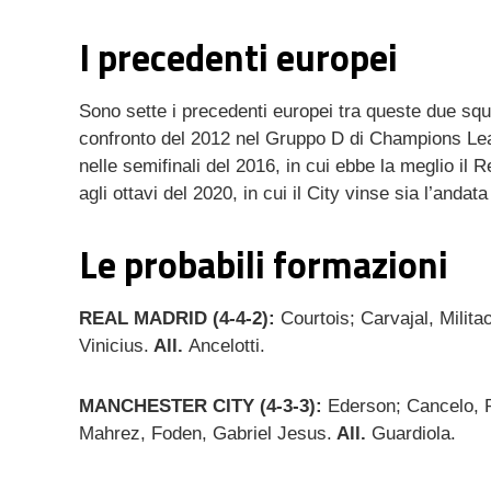
mail
I precedenti europei
Sono sette i precedenti europei tra queste due squa
confronto del 2012 nel Gruppo D di Champions Leagu
nelle semifinali del 2016, in cui ebbe la meglio il Re
agli ottavi del 2020, in cui il City vinse sia l’andata
Le probabili formazioni
REAL MADRID (4-4-2):
Courtois; Carvajal, Mili
Vinicius.
All.
Ancelotti.
MANCHESTER CITY (4-3-3):
Ederson; Cancelo, R
Mahrez, Foden, Gabriel Jesus.
All.
Guardiola.