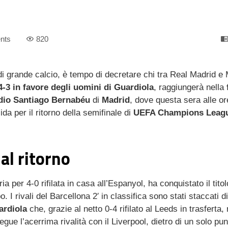
nts
820
i grande calcio, è tempo di decretare chi tra Real Madrid e
4-3 in favore degli uomini di Guardiola
, raggiungerà nella
f
dio Santiago Bernabéu
di
Madrid
, dove questa sera alle o
lida per il ritorno della semifinale di
UEFA Champions Leag
al ritorno
oria per 4-0 rifilata in casa all’Espanyol, ha conquistato il titol
I rivali del Barcellona 2′ in classifica sono stati staccati di
ardiola
che, grazie al netto 0-4 rifilato al Leeds in trasferta,
ue l’acerrima rivalità con il Liverpool, dietro di un solo pun