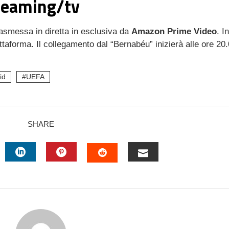
treaming/tv
rasmessa in diretta in esclusiva da
Amazon Prime Video
. I
attaforma. Il collegamento dal “Bernabéu” inizierà alle ore 20.
id
UEFA
SHARE
TTER
LINKEDIN
PINTEREST
EMAIL
STUMBLEUPON