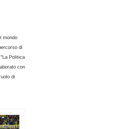
el mondo
percorso di
"La Politica
laborato con
ruolo di