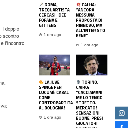
ROMA,
CALHA:
TREQUARTISTA
“ANCORA
CERCASI: IDEE
NESSUNA
FOFANA E
PROPOSTA DI
GITTENS
RINNOVO, MA
 il doppio
ALL’INTER STO
BENE”
1 ora ago
o scontro
 e l’incontro
1 ora ago
LA JUVE
TORINO,
ma,
SPINGE PER
CAIRO:
LUCUMÌ: CABAL
“CACCIAMANI
COME
ME LO TENGO
CONTROPARTITA
STRETTO.
lva;
AL BOLOGNA?
MERCATO?
SENSAZIONI
BUONE, PRESI
1 ora ago
GIOCATORI