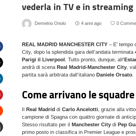
vederla in TV e in streaming
Demetrio Oriolo
4 anni ago
0 Comme
REAL MADRID MANCHESTER CITY
– E’ tempo d
City, dopo la splendida gara dell’andata terminata
Facebook
Parigi il Liverpool
. Tutto pronto, dunque, all
‘Esta
andrà di scena
Real Madrid-Manchester City
, va
witter
partita sarà arbitrata dall’italiano
Daniele Orsato
.
inkedIn
Come arrivano le squadre 
interest
Il
Real Madrid
di
Carlo Ancelotti
, grazie alla vitt
campione di Spagna con quattro giornate di anticipo. 
Stumbleupon
Stesso risultato per il
Manchester City
di
Pep
Gu
primo posto in classifica in Premier League e proseg