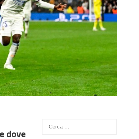
Ricerca
 e dove
per: