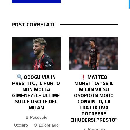
POST CORRELATI
MATTEO
NAPOLI, L’AJAX
O
MORETTO: “SE IL
PREME PER NOA
MILAN VA SU
LANG: PRONTA
E
OSORIO IN MODO
L’OFFERTA AI
CONVINTO, LA
PARTENOPEI. LA
TRATTATIVA
POSIZIONE DEL
POTREBBE
GIOCATORE
CHIUDERSI PRESTO”
Pasquale
o
Pasquale