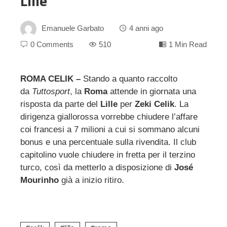
Lille
Emanuele Garbato
4 anni ago
0 Comments
510
1 Min Read
ROMA CELIK –
Stando a quanto raccolto
da
Tuttosport
, la
Roma
attende in giornata una
ebook
risposta da parte del
Lille
per
Zeki
Celik
. La
dirigenza giallorossa vorrebbe chiudere l’affare
ter
coi francesi a 7 milioni a cui si sommano alcuni
bonus e una percentuale sulla rivendita. Il club
edIn
capitolino vuole chiudere in fretta per il terzino
turco, così da metterlo a disposizione di
José
Mourinho
già a inizio ritiro.
erest
mbleupon