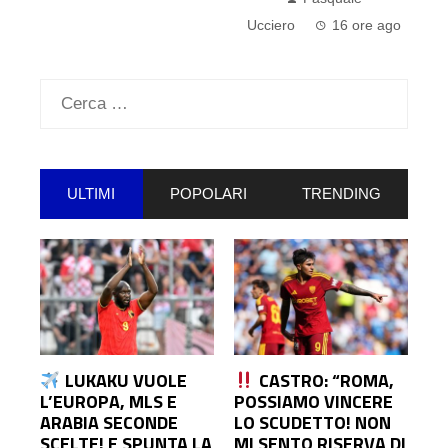
Ucciero
16 ore ago
Ucciero
16 ore ago
Ricerca
per:
ULTIMI
POPOLARI
TRENDING
LUKAKU VUOLE
CASTRO: “ROMA,
L’EUROPA, MLS E
POSSIAMO VINCERE
ARABIA SECONDE
LO SCUDETTO! NON
SCELTE! E SPUNTA LA
MI SENTO RISERVA DI