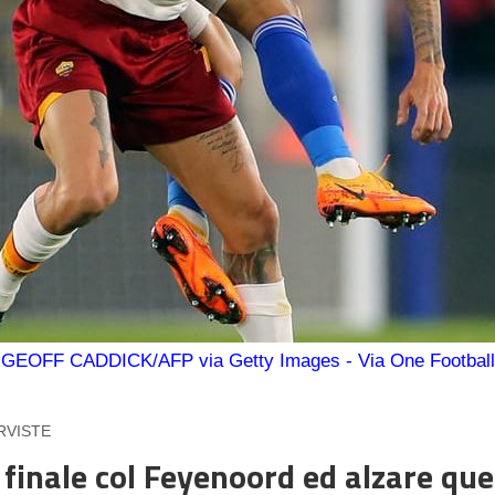
GEOFF CADDICK/AFP via Getty Images - Via One Football
RVISTE
 finale col Feyenoord ed alzare qu