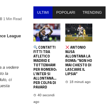
ULTIMI
POPOLARI
TRENDING
1 Min Read
nce League
CONTATTI
ANTONIO
FITTI TRA
NUSA
ATLETICO
ALLONTANA LA
MADRID E
ROMA: “NON HO
TOTTENHAM
MAI CHIESTO DI
a a vedere
PER ROMERO:
LASCIARE IL
L’INTER SI
LIPSIA”
to la
ALLONTANA…
ulo, ci
PER COLPA DI
18 minuti ago
questa
PAVARD
40 secondi
ago