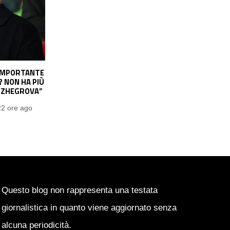
OBBIAMO
SPINAZZOLA: “CON ALLEGRI SI VA
? SI STA
FORTE. CHAMPIONS? FAREMO UNA GRAN
ARDA…”
LEAGUE PHASE”
22 ore ago
Emanuele Garbato
2 giorni ago
Questo blog non rappresenta una testata
giornalistica in quanto viene aggiornato senza
alcuna periodicità.