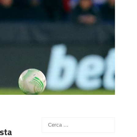
Ricerca
esta
per: