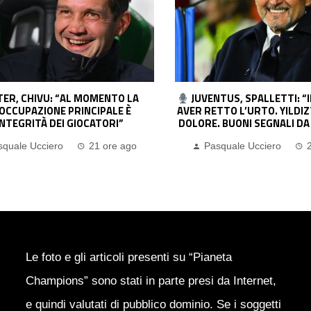
TUS, SPALLETTI: “IMPORTANTE
MILAN, AMORIM: “D
TTO L’URTO. YILDIZ? NON HA PIÙ
LAVORARE TANTO. LEAO
 BUONI SEGNALI DA ZHEGROVA”
DIVERTENDO. SU CAM
squale Ucciero
22 ore ago
Pasquale Ucciero
Le foto e gli articoli presenti su “Pianeta
Champions” sono stati in parte presi da Internet,
e quindi valutati di pubblico dominio. Se i soggetti