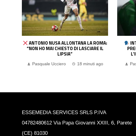
ROMA:
INTER, CHIVU: “AL MOMENTO LA
JUVEN
E IL
PREOCCUPAZIONE PRINCIPALE È
AVER RE
L’INTEGRITÀ DEI GIOCATORI”
DOLORE.
 ago
Pasquale Ucciero
21 ore ago
Pa
ESSEMEDIA SERVICES SRLS P.IVA
04782480612 Via Papa Giovanni XXIII, 6, Parete
(CE) 81030