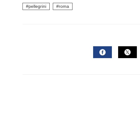
mail
pellegrini
roma
FACEBOOK
TWI