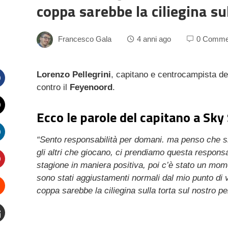
coppa sarebbe la ciliegina su
Francesco Gala
4 anni ago
0 Comme
Lorenzo Pellegrini
, capitano e centrocampista de
contro il
Feyenoord
.
Facebook
Ecco le parole del capitano a Sky
witter
“Sento responsabilità per domani. ma penso che si
inkedIn
gli altri che giocano, ci prendiamo questa respons
stagione in maniera positiva, poi c’è stato un mom
interest
sono stati aggiustamenti normali dal mio punto di 
coppa sarebbe la ciliegina sulla torta sul nostro p
Stumbleupon