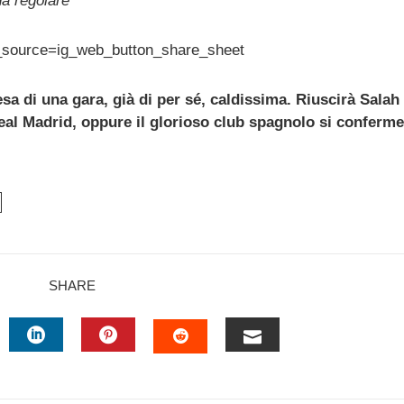
a regolare”
_source=ig_web_button_share_sheet
sa di una gara, già di per sé, caldissima. Riuscirà Salah
eal Madrid, oppure il glorioso club spagnolo si conferme
SHARE
TTER
LINKEDIN
PINTEREST
EMAIL
STUMBLEUPON