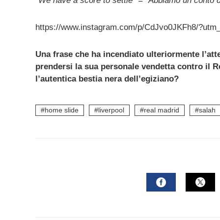
“We have a score to settle” = “Abbiamo un conto d
https://www.instagram.com/p/CdJvo0JKFh8/?utm
Una frase che ha incendiato ulteriormente l’atte
prendersi la sua personale vendetta contro il R
l’autentica bestia nera dell’egiziano?
home slide
liverpool
real madrid
salah
FACEBOOK
TWI