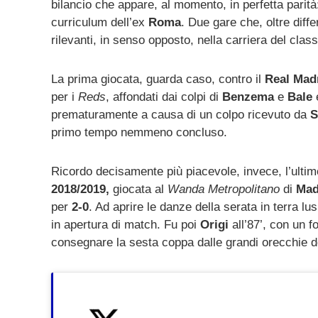
mail
bilancio che appare, al momento, in perfetta parità:
curriculum dell’ex
Roma
. Due gare che, oltre diff
rilevanti, in senso opposto, nella carriera del class
La prima giocata, guarda caso, contro il
Real Mad
per i
Reds
, affondati dai colpi di
Benzema
e
Bale
e
prematuramente a causa di un colpo ricevuto da
S
primo tempo nemmeno concluso.
Ricordo decisamente più piacevole, invece, l’ultimo
2018/2019,
giocata al
Wanda Metropolitano
di
Mad
per
2-0
. Ad aprire le danze della serata in terra l
in apertura di match. Fu poi
Origi
all’87’, con un f
consegnare la sesta coppa dalle grandi orecchie de