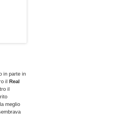
o in parte in
o il
Real
ro il
rito
la meglio
 sembrava