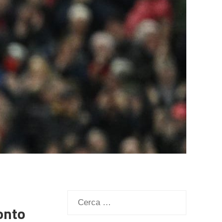
Ricerca
onto
per: