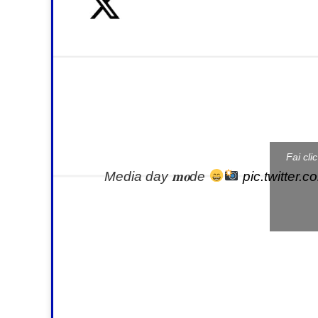
Fai cli
Media day 𝐦𝐨de
pic.twitter