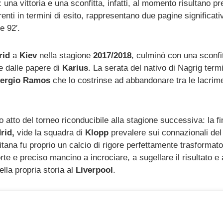
 una vittoria e una sconfitta, infatti, al momento risultano pr
erenti in termini di esito, rappresentano due pagine significa
e 92′.
rid
a
Kiev
nella stagione
2017/2018
, culminò con una sconfi
 dalle papere di
Karius
. La serata del nativo di Nagrig term
ergio Ramos
che lo costrinse ad abbandonare tra le lacrim
 atto del torneo riconducibile alla stagione successiva: la fi
rid,
vide la squadra di
Klopp
prevalere sui connazionali de
usitana fu proprio un calcio di rigore perfettamente trasformat
orte e preciso mancino a incrociare, a sugellare il risultato e 
lla propria storia al
Liverpool
.