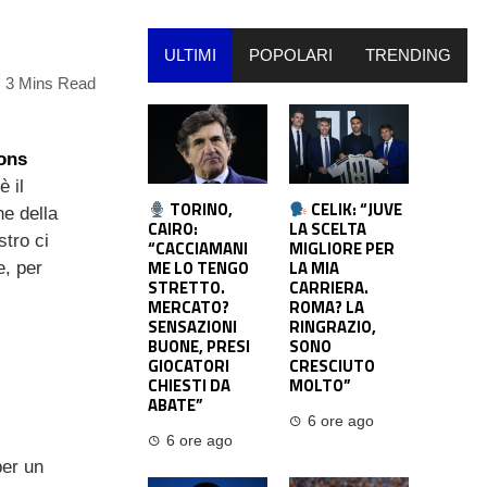
ULTIMI
POPOLARI
TRENDING
3 Mins Read
ons
è il
TORINO,
CELIK: “JUVE
ne della
CAIRO:
LA SCELTA
stro ci
“CACCIAMANI
MIGLIORE PER
ME LO TENGO
LA MIA
e, per
STRETTO.
CARRIERA.
MERCATO?
ROMA? LA
SENSAZIONI
RINGRAZIO,
BUONE, PRESI
SONO
GIOCATORI
CRESCIUTO
CHIESTI DA
MOLTO”
ABATE”
6 ore ago
6 ore ago
per un