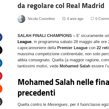
da regolare col Real Madrid
Nicola Cosentino
4 anni ago
0 Comm
SALAH FINALI CHAMPIONS –
E’ sicuramente uno
League
, in programma sabato 28 maggio alle ore 
Facebook
capocannoniere della
Premier League
con
22
reti
massima competizione continentale; non solo perché 
witter
abbia consegnato. Quella (a maggior ragione, com
tantissimi motivi, vede
Mohamed Salah
essere l’u
inkedIn
Mohamed Salah nelle final
interest
precedenti
Stumbleupon
Quella contro le
Merengues
, per il fuoriclasse egi