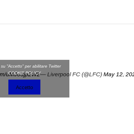
c su "Accetto" per abilitare Twitter
COOKIE POLICY
.com/uMJo3jp2W2
— Liverpool FC (@LFC)
May 12, 20
Accetto