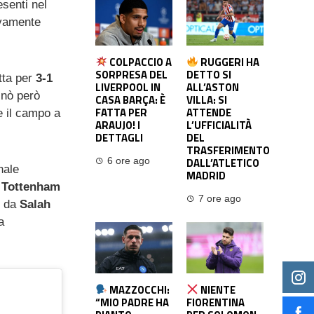
esenti nel
tivamente
COLPACCIO A
RUGGERI HA
SORPRESA DEL
DETTO SI
tta per
3-1
LIVERPOOL IN
ALL’ASTON
inò però
CASA BARÇA: È
VILLA: SI
FATTA PER
ATTENDE
e il campo a
ARAUJO! I
L’UFFICIALITÀ
DETTAGLI
DEL
TRASFERIMENTO
DALL’ATLETICO
6 ore ago
nale
MADRID
l
Tottenham
7 ore ago
o da
Salah
a
MAZZOCCHI:
NIENTE
“MIO PADRE HA
FIORENTINA