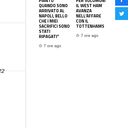
PIANTO
PER SOLOMON:
QUANDO SONO
IL WEST HAM
ARRIVATO AL
AVANZA
NAPOLI, BELLO
NELL’AFFARE
CHE I MIEI
CON IL
SACRIFICI SONO
TOTTENHAMS
STATI
RIPAGATI”
7 ore ago
7 ore ago
22