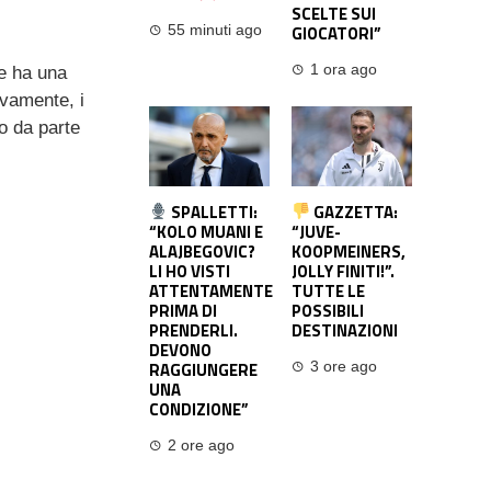
SCELTE SUI
GIOCATORI”
55 minuti ago
1 ora ago
he ha una
ivamente, i
o da parte
SPALLETTI:
GAZZETTA:
“KOLO MUANI E
“JUVE-
ALAJBEGOVIC?
KOOPMEINERS,
LI HO VISTI
JOLLY FINITI!”.
ATTENTAMENTE
TUTTE LE
PRIMA DI
POSSIBILI
PRENDERLI.
DESTINAZIONI
DEVONO
RAGGIUNGERE
3 ore ago
UNA
CONDIZIONE”
2 ore ago