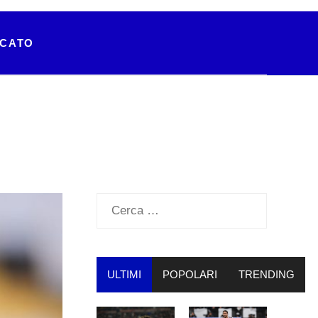
RCATO
Ricerca
per:
ULTIMI
POPOLARI
TRENDING