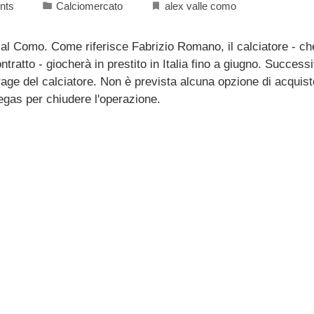
nts
Calciomercato
alex valle como
e al Como. Come riferisce Fabrizio Romano, il calciatore - c
ntratto - giocherà in prestito in Italia fino a giugno. Success
rage del calciatore. Non è prevista alcuna opzione di acquist
egas per chiudere l'operazione.