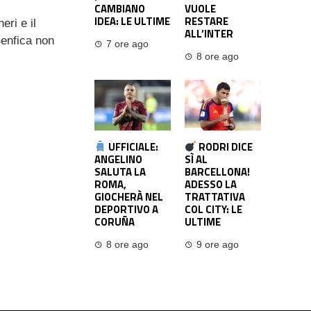
CAMBIANO
VUOLE
IDEA: LE ULTIME
RESTARE
eri e il
ALL’INTER
Benfica non
7 ore ago
8 ore ago
UFFICIALE:
RODRI DICE
ANGELINO
SÌ AL
SALUTA LA
BARCELLONA!
ROMA,
ADESSO LA
GIOCHERÀ NEL
TRATTATIVA
DEPORTIVO A
COL CITY: LE
CORUÑA
ULTIME
8 ore ago
9 ore ago