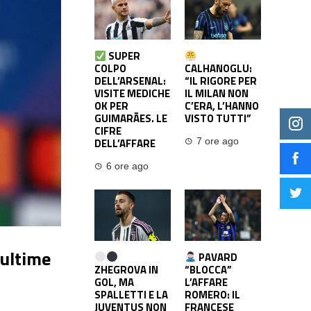
SUPER
COLPO
CALHANOGLU:
DELL’ARSENAL:
“IL RIGORE PER
VISITE MEDICHE
IL MILAN NON
OK PER
C’ERA, L’HANNO
GUIMARÃES. LE
VISTO TUTTI”
CIFRE
DELL’AFFARE
7 ore ago
6 ore ago
 ultime
PAVARD
ZHEGROVA IN
“BLOCCA”
GOL, MA
L’AFFARE
SPALLETTI E LA
ROMERO: IL
JUVENTUS NON
FRANCESE