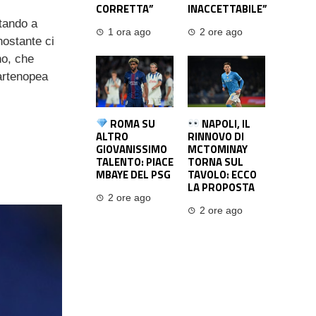
CORRETTA”
INACCETTABILE”
tando a
1 ora ago
2 ore ago
nostante ci
no, che
partenopea
ROMA SU
NAPOLI, IL
ALTRO
RINNOVO DI
GIOVANISSIMO
MCTOMINAY
TALENTO: PIACE
TORNA SUL
MBAYE DEL PSG
TAVOLO: ECCO
LA PROPOSTA
2 ore ago
2 ore ago