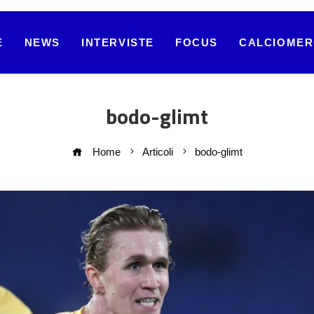
E
NEWS
INTERVISTE
FOCUS
CALCIOME
bodo-glimt
Home
Articoli
bodo-glimt