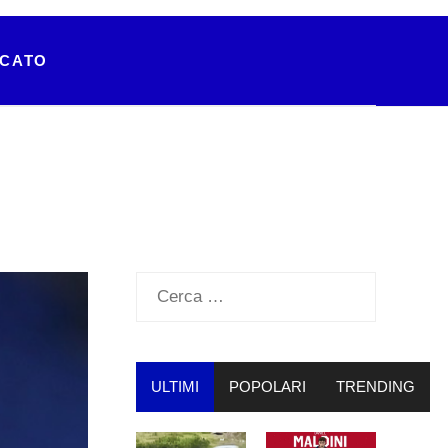
RCATO
Ricerca
per:
ULTIMI
POPOLARI
TRENDING