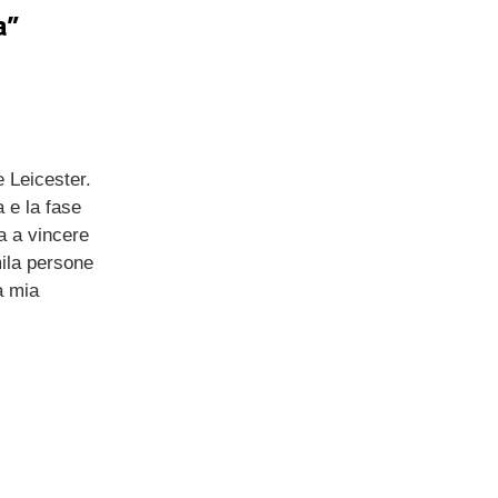
a”
 Leicester.
a e la fase
a a vincere
mila persone
a mia