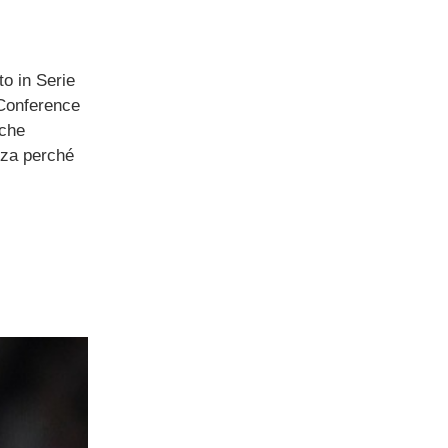
o in Serie
 Conference
nche
enza perché