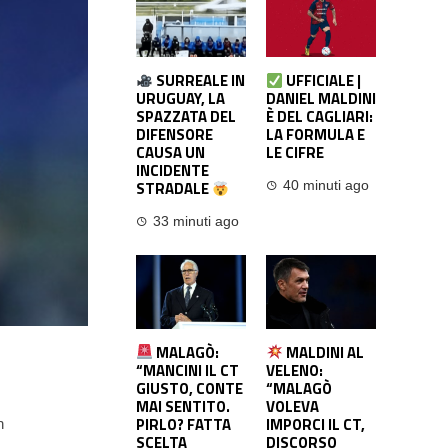
SURREALE IN
UFFICIALE |
URUGUAY, LA
DANIEL MALDINI
SPAZZATA DEL
È DEL CAGLIARI:
DIFENSORE
LA FORMULA E
CAUSA UN
LE CIFRE
INCIDENTE
STRADALE
40 minuti ago
33 minuti ago
MALAGÒ:
MALDINI AL
“MANCINI IL CT
VELENO:
GIUSTO, CONTE
“MALAGÒ
MAI SENTITO.
VOLEVA
PIRLO? FATTA
IMPORCI IL CT,
n
SCELTA
DISCORSO