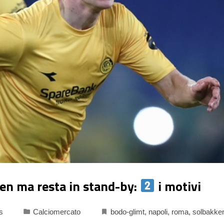
en ma resta in stand-by:
i motivi
s
Calciomercato
bodo-glimt
,
napoli
,
roma
,
solbakke