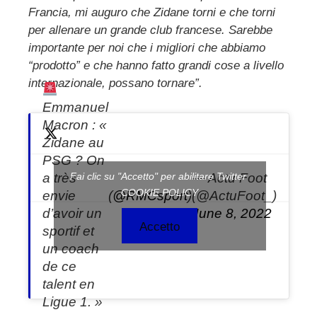
l
Francia, mi auguro che Zidane torni e che torni
per allenare un grande club francese. Sarebbe
importante per noi che i migliori che abbiamo
“prodotto” e che hanno fatto grandi cose a livello
internazionale, possano tornare”.
Emmanuel
Macron : «
Zidane au
PSG ? On
a très
— Actu Foot
Fai clic su "Accetto" per abilitare Twitter
COOKIE POLICY
envie
(
@RMCsport
)
(@ActuFoot_)
d’avoir un
June 8, 2022
Accetto
sportif et
un coach
de ce
talent en
Ligue 1. »