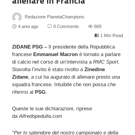
allenare in Francia”
Redazione PianetaChampions
4 anni ago
0 Comments
669
1 Min Read
ZIDANE PSG –
Il presidente della Repubblica
francese
Emmanuel Macron
è tornato a parlare
ebook
di calcio nel corso di un’intervista a
RMC Sport
.
Stavolta l’invito è stato rivolto a
Zinedine
ter
Zidane
, a cui ha augurato di allenare presto una
squadra francese. Intuibile che non possa che
edIn
riferirsi al
PSG
.
erest
Queste le sue dichiarazioni, riprese
da
Alfredopedulla.com
mbleupon
“Per lo splendore del nostro campionato e della