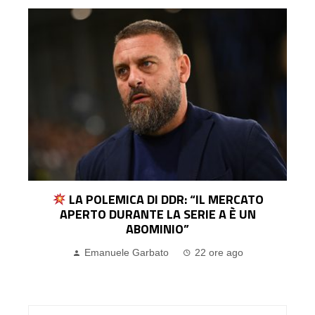
MALAGÒ: “MANCINI IL CT GIUSTO, CONTE
MAI SENTITO. PIRLO? FATTA SCELTA
CORRETTA”
Emanuele Garbato
1 giorno ago