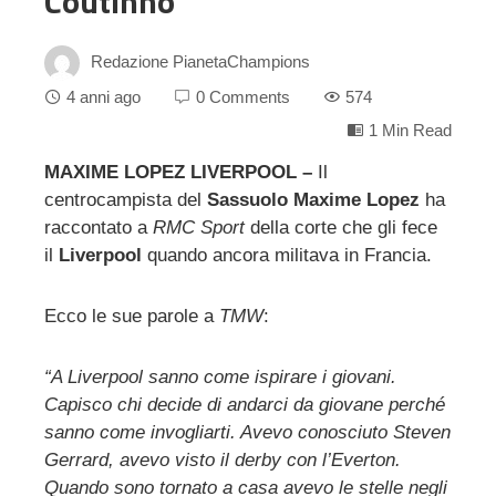
Coutinho”
Redazione PianetaChampions
4 anni ago
0 Comments
574
1 Min Read
MAXIME LOPEZ LIVERPOOL –
Il
centrocampista del
Sassuolo Maxime Lopez
ha
ebook
raccontato a
RMC Sport
della corte che gli fece
il
Liverpool
quando ancora militava in Francia.
ter
Ecco le sue parole a
TMW
:
edIn
“A Liverpool sanno come ispirare i giovani.
erest
Capisco chi decide di andarci da giovane perché
sanno come invogliarti. Avevo conosciuto Steven
mbleupon
Gerrard, avevo visto il derby con l’Everton.
Quando sono tornato a casa avevo le stelle negli