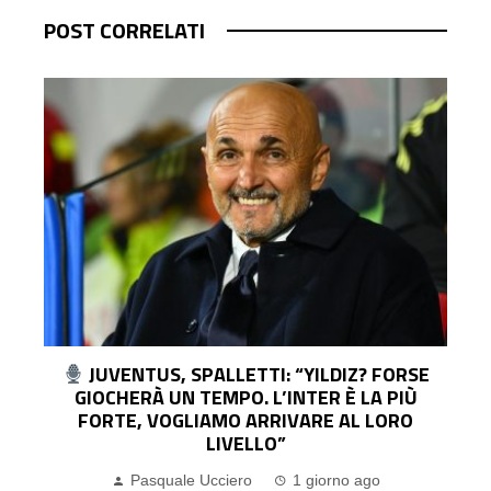
POST CORRELATI
UDINESE, IL DG COLLAVINO: “KRISTENSEN?
LO CEDEREMO SOLO PER UN’OFFERTA
IRRINUNCIABILE. SUL MERCATO…”
Pasquale Ucciero
1 giorno ago