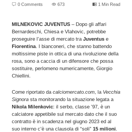
0 Comments
673
1 Min Read
MILNEKOVIC JUVENTUS
– Dopo gli affari
Bernardeschi, Chiesa e Vlahovic, potrebbe
ebook
proseguire l’asse di mercato tra
Juventus
e
Fiorentina
. I bianconeri, che stanno battendo
ter
moltissime piste in ottica di una rivoluzione della
rosa, sono a caccia di un difensore che possa
edIn
sostituire, perlomeno numericamente, Giorgio
Chiellini.
erest
Come riportato da
calciomercato.com
, la
Vecchia
mbleupon
Signora
sta monitorando la situazione legata a
Nikola Milenkovic
: il serbo, classe ’97, è un
calciatore appetibile sul mercato dato che il suo
l
contratto è in scadenza nel giugno 2023 ed al
suo interno c’è una clausola di “soli”
15 milioni
.