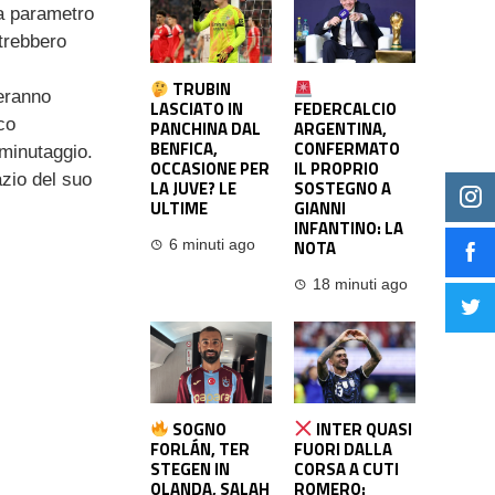
a parametro
otrebbero
TRUBIN
ceranno
LASCIATO IN
FEDERCALCIO
co
PANCHINA DAL
ARGENTINA,
BENFICA,
CONFERMATO
 minutaggio.
OCCASIONE PER
IL PROPRIO
zio del suo
LA JUVE? LE
SOSTEGNO A
ULTIME
GIANNI
INFANTINO: LA
NOTA
6 minuti ago
18 minuti ago
SOGNO
INTER QUASI
FORLÁN, TER
FUORI DALLA
STEGEN IN
CORSA A CUTI
OLANDA, SALAH
ROMERO: