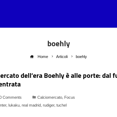
boehly
Home
Articoli
boehly
ercato dell’era Boehly è alle porte: dal f
 entrata
0 Comments
Calciomercato
,
Focus
inter
,
lukaku
,
real madrid
,
rudiger
,
tuchel