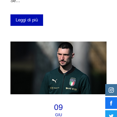
Se…
Leggi di più
09
GIU