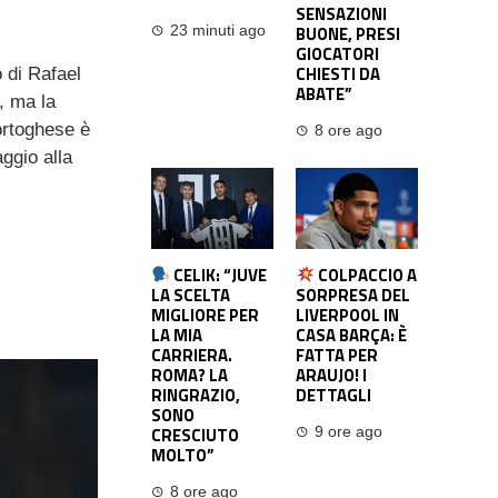
SENSAZIONI
BUONE, PRESI
23 minuti ago
GIOCATORI
CHIESTI DA
o di Rafael
ABATE”
, ma la
portoghese è
8 ore ago
ggio alla
CELIK: “JUVE
COLPACCIO A
LA SCELTA
SORPRESA DEL
MIGLIORE PER
LIVERPOOL IN
LA MIA
CASA BARÇA: È
CARRIERA.
FATTA PER
ROMA? LA
ARAUJO! I
RINGRAZIO,
DETTAGLI
SONO
CRESCIUTO
9 ore ago
MOLTO”
8 ore ago