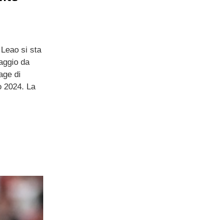
 Leao si sta
gaggio da
age di
no 2024. La