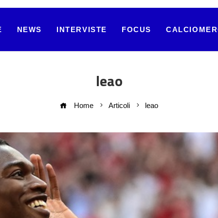
E
NEWS
INTERVISTE
FOCUS
CALCIOME
leao
Home
Articoli
leao