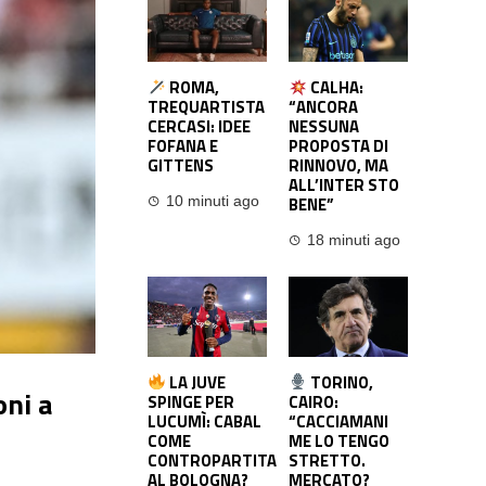
ROMA,
CALHA:
TREQUARTISTA
“ANCORA
CERCASI: IDEE
NESSUNA
FOFANA E
PROPOSTA DI
GITTENS
RINNOVO, MA
ALL’INTER STO
BENE”
10 minuti ago
18 minuti ago
LA JUVE
TORINO,
oni a
SPINGE PER
CAIRO:
LUCUMÌ: CABAL
“CACCIAMANI
COME
ME LO TENGO
CONTROPARTITA
STRETTO.
AL BOLOGNA?
MERCATO?